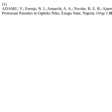
(1)
ADAMU, V.; Eneojo, N. I.; Amaechi, A. A.; Nwoke, B. E. B.; Ajaer
Protozoan Parasites in Ogbeke-Nike, Enugu State, Nigeria.
Orap J
2