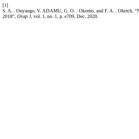
[1]
S. A. . Onyango, V. ADAMU, G. O. . Okomo, and F. A. . Oketch, “
2018”,
Orap J
, vol. 1, no. 1, p. e709, Dec. 2020.