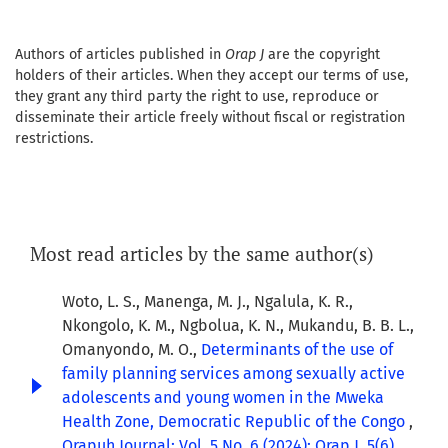
Authors of articles published in
Orap J
are the copyright
holders of their articles. When they accept our terms of use,
they grant any third party the right to use, reproduce or
disseminate their article freely without fiscal or registration
restrictions.
Most read articles by the same author(s)
Woto, L. S., Manenga, M. J., Ngalula, K. R.,
Nkongolo, K. M., Ngbolua, K. N., Mukandu, B. B. L.,
Omanyondo, M. O.,
Determinants of the use of
family planning services among sexually active
adolescents and young women in the Mweka
Health Zone, Democratic Republic of the Congo
,
Orapuh Journal: Vol. 5 No. 6 (2024): Orap J, 5(6),