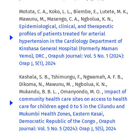
Motuta, C. A., Koko, L. L., Biembe, E., Lutete, M. K.,
Mawunu, M., Masengo, C. A., Ngbolua, K. N.,
Epidemiological, clinical, and therapeutic
profiles of patients treated for arterial
hypertension in the Cardiology Department of
Kinshasa General Hospital (Formerly Maman
Yemo), DRC
,
Orapuh Journal: Vol. 5 No. 1 (2024):
Orap J, 5(1), 2024
Kashala, S. B., Tshimungu, F., Ngwamah, A. F. B.,
Dikoma, N., Mawunu, M. , Ngbolua, K. N.,
Mukandu, B. B. L. , Omanyondo, M. O. ,
Impact of
community health care sites on access to health
care for children aged 0 to 5 in the Cilundu and
Mukumbi Health Zones, Eastern Kasai,
Democratic Republic of the Congo
,
Orapuh
Journal: Vol. 5 No. 5 (2024): Orap J, 5(5), 2024