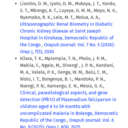
Liombo, D. M., Iyoto, D. M., Mukaya, J. T., Yanda,
S. T., Mbongo, A. T., Luyeye, G. M. M., Moyo, N. K.,
Nyemabo, R. K., Lelo, M. T., Molua, A. A.,
Ultrasonographic Renal Biometry in Diabetic
Chronic Kidney Disease at Saint Joseph
Hospital in Kinshasa, Democratic Republic of
the Congo
,
Orapuh Journal: Vol. 7 No. 5 (2026):
Orap J, 7(5), 2026
Kilara, T. K., Mpiempie, T. N., Pholo, J. P. M.,
Makila, F., Ngale, M., Divengi , J. P. N., Kondani,
M. A., Velela, P. K., Ilenga, W. M., Balu, C. M.,
Woto, I. T., Bongenya, B. I., Mandoko, P. N.,
Nsengi, P. N., Kamangu, E. N., Mesia, G. K.,
Clinical, parasitological aspects, and gene
detection (Pfk13) of Plasmodium falciparum in
children aged 6 to 59 months with
uncomplicated malaria in Bolenge, Democratic
Republic of the Congo
,
Orapuh Journal: Vol. 6
No. 9 (2025): Orap J, 6(9), 2025