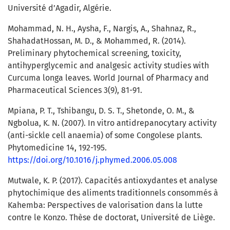
Université d’Agadir, Algérie.
Mohammad, N. H., Aysha, F., Nargis, A., Shahnaz, R.,
ShahadatHossan, M. D., & Mohammed, R. (2014).
Preliminary phytochemical screening, toxicity,
antihyperglycemic and analgesic activity studies with
Curcuma longa leaves. World Journal of Pharmacy and
Pharmaceutical Sciences 3(9), 81-91.
Mpiana, P. T., Tshibangu, D. S. T., Shetonde, O. M., &
Ngbolua, K. N. (2007). In vitro antidrepanocytary activity
(anti-sickle cell anaemia) of some Congolese plants.
Phytomedicine 14, 192-195.
https://doi.org/10.1016/j.phymed.2006.05.008
Mutwale, K. P. (2017). Capacités antioxydantes et analyse
phytochimique des aliments traditionnels consommés à
Kahemba: Perspectives de valorisation dans la lutte
contre le Konzo. Thèse de doctorat, Université de Liège.