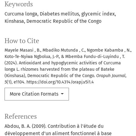
Keywords
Curcuma longa
Diabetes mellitus
glycemic index
Kinshasa
Democratic Republic of the Congo
How to Cite
Mayele Masasi , B., Mbadiko Mutunda , C., Ngombe Kabamba , N.,
Koto-Te-Nyiwa Ngbolua, J.-P., & Mbemba Fundu-di-Luyindu , T.
(2024). Antioxidant and hypoglycemic activities of Curcuma
longa L. rhizomes harvested from the plateau of Bateke
(Kinshasa), Democratic Republic of the Congo.
Orapuh Journal
,
5
(1), e1104. https://doi.org/10.4314/orapj.v5i1.4
More Citation Formats
References
Abdou, B. A. (2009). Contribution à l’étude du
développement d’un aliment fonctionnel à base