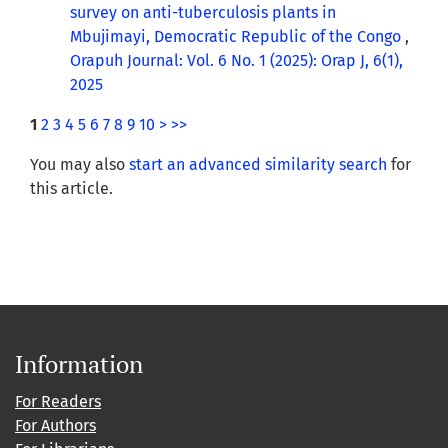
survey on anti-tuberculosis plants in
Mbujimayi, Democratic Republic of the Congo
,
Orapuh Journal: Vol. 6 No. 1 (2025): Orap J, 6(1),
2025
1
2
3
4
5
6
7
8
9
10
>
>>
You may also
start an advanced similarity search
for
this article.
Information
For Readers
For Authors