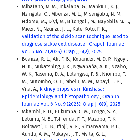
Mihatano, M. M., Inkalaba, G., Mankulu, K. J.,
Nzingula, O., Mbenza, M. L., Misengabu, N. M.,
Ndeme, M., Diyi, M., Bitengeli, M., Bayebila M. T.,
Miezi, N., Nzunzu. J. L., Kule-Koto, F. K.,
Validation of the sickle scan technique used to
diagnose sickle cell disease
,
Orapuh Journal:
Vol. 6 No. 2 (2025): Orap J, 6(2), 2025
Buanza, R. L., Ali, F. B., Kouandzi, M. D. P., Ngoyi,
N. K., Mukatshing, J. K., Ngwabaña, A. K., Ngabo,
W. K., Tasema, D. A., Lolangwa, F. B., Niombo, T.
M., Mutombo, O. T., Mbelu, M. M., Mbayi, T. B.,
Vila, A.,
Kidney biopsies in Kinshasa:
Epidemiology and histopathology
,
Orapuh
Journal: Vol. 6 No. 9 (2025): Orap J, 6(9), 2025
Mbambi, F. D., Bukumba, C. M., Tongo, S. Y.,
Letumu, N. B., Tshienda, F. T., Mazoba, T. K.,
Boloweti, D. B., Ifinji, R. E., Simanyama, P. L.,
Aundu, A. M., Mukaya, J. T., Mvila, G. L.,