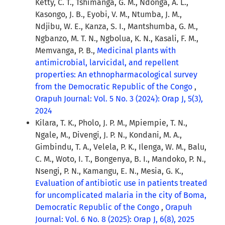
Ketty, C. T., Tshimanga, G. M., Ndonga, A. L.,
Kasongo, J. B., Eyobi, V. M., Ntumba, J. M.,
Ndjibu, W. E., Kanza, S. I., Mantshumba, G. M.,
Ngbanzo, M. T. N., Ngbolua, K. N., Kasali, F. M.,
Memvanga, P. B.,
Medicinal plants with
antimicrobial, larvicidal, and repellent
properties: An ethnopharmacological survey
from the Democratic Republic of the Congo
,
Orapuh Journal: Vol. 5 No. 3 (2024): Orap J, 5(3),
2024
Kilara, T. K., Pholo, J. P. M., Mpiempie, T. N.,
Ngale, M., Divengi, J. P. N., Kondani, M. A.,
Gimbindu, T. A., Velela, P. K., Ilenga, W. M., Balu,
C. M., Woto, I. T., Bongenya, B. I., Mandoko, P. N.,
Nsengi, P. N., Kamangu, E. N., Mesia, G. K.,
Evaluation of antibiotic use in patients treated
for uncomplicated malaria in the city of Boma,
Democratic Republic of the Congo
,
Orapuh
Journal: Vol. 6 No. 8 (2025): Orap J, 6(8), 2025