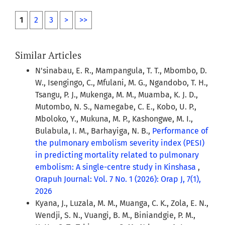
1
2
3
>
>>
Similar Articles
N'sinabau, E. R., Mampangula, T. T., Mbombo, D.
W., Isengingo, C., Mfulani, M. G., Ngandobo, T. H.,
Tsangu, P. J., Mukenga, M. M., Muamba, K. J. D.,
Mutombo, N. S., Namegabe, C. E., Kobo, U. P.,
Mboloko, Y., Mukuna, M. P., Kashongwe, M. I.,
Bulabula, I. M., Barhayiga, N. B.,
Performance of
the pulmonary embolism severity index (PESI)
in predicting mortality related to pulmonary
embolism: A single-centre study in Kinshasa
,
Orapuh Journal: Vol. 7 No. 1 (2026): Orap J, 7(1),
2026
Kyana, J., Luzala, M. M., Muanga, C. K., Zola, E. N.,
Wendji, S. N., Vuangi, B. M., Biniandgie, P. M.,