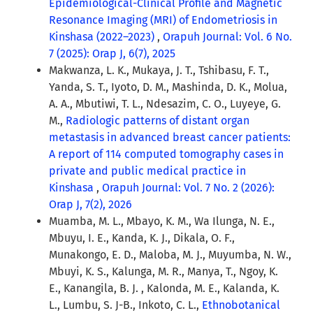
Epidemiological-Clinical Profile and Magnetic
Resonance Imaging (MRI) of Endometriosis in
Kinshasa (2022–2023)
,
Orapuh Journal: Vol. 6 No.
7 (2025): Orap J, 6(7), 2025
Makwanza, L. K., Mukaya, J. T., Tshibasu, F. T.,
Yanda, S. T., Iyoto, D. M., Mashinda, D. K., Molua,
A. A., Mbutiwi, T. L., Ndesazim, C. O., Luyeye, G.
M.,
Radiologic patterns of distant organ
metastasis in advanced breast cancer patients:
A report of 114 computed tomography cases in
private and public medical practice in
Kinshasa
,
Orapuh Journal: Vol. 7 No. 2 (2026):
Orap J, 7(2), 2026
Muamba, M. L., Mbayo, K. M., Wa Ilunga, N. E.,
Mbuyu, I. E., Kanda, K. J., Dikala, O. F.,
Munakongo, E. D., Maloba, M. J., Muyumba, N. W.,
Mbuyi, K. S., Kalunga, M. R., Manya, T., Ngoy, K.
E., Kanangila, B. J. , Kalonda, M. E., Kalanda, K.
L., Lumbu, S. J-B., Inkoto, C. L.,
Ethnobotanical