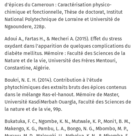
d’épices du Cameroun : Caractérisation physico-
chimique et fonctionnelle, Thèse de doctorat, Institut
National Polytechnique de Lorraine et Université de
Ngaoundere, 228p.
Adoui A., Fartas H., & Mecheri A. (2015). Effet du stress
oxydant dans l’apparition de quelques complications du
diabète mellitus. Mémoire : Faculté des Sciences de la
Nature et de la vie, Université des Frères Mentouri,
Constantine, Algérie.
Boukri, N. E. H. (2014). Contribution à l’étude
phytochimiques des extraits bruts des épices contenus
dans le mélange Ras-el-hanout. Mémoire de Master,
Université KasdiMerbah Ouargla, Faculté des Sciences de
la nature et de la vie, 99p.
Bukatuka, F. C., Ngombe, K. N., Mutwale, K. P., Moni1, B. M.,
Makengo, K. G., Pambu, L. A., Bongo, N. G., Mbombo, M. P.,
Musuyu, M. D., Maloueki, U., Ngbolua, K. N., & Mbemba, F.