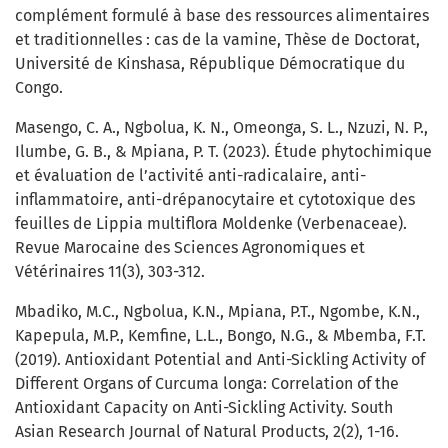
complément formulé à base des ressources alimentaires
et traditionnelles : cas de la vamine, Thèse de Doctorat,
Université de Kinshasa, République Démocratique du
Congo.
Masengo, C. A., Ngbolua, K. N., Omeonga, S. L., Nzuzi, N. P.,
Ilumbe, G. B., & Mpiana, P. T. (2023). Étude phytochimique
et évaluation de l’activité anti-radicalaire, anti-
inflammatoire, anti-drépanocytaire et cytotoxique des
feuilles de Lippia multiflora Moldenke (Verbenaceae).
Revue Marocaine des Sciences Agronomiques et
Vétérinaires 11(3), 303-312.
Mbadiko, M.C., Ngbolua, K.N., Mpiana, P.T., Ngombe, K.N.,
Kapepula, M.P., Kemfine, L.L., Bongo, N.G., & Mbemba, F.T.
(2019). Antioxidant Potential and Anti-Sickling Activity of
Different Organs of Curcuma longa: Correlation of the
Antioxidant Capacity on Anti-Sickling Activity. South
Asian Research Journal of Natural Products, 2(2), 1-16.