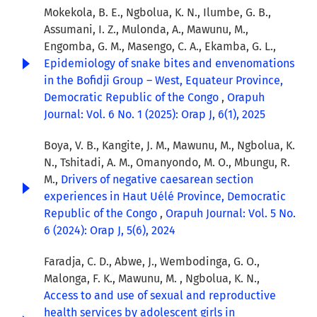
Mokekola, B. E., Ngbolua, K. N., Ilumbe, G. B.,
Assumani, I. Z., Mulonda, A., Mawunu, M.,
Engomba, G. M., Masengo, C. A., Ekamba, G. L.,
Epidemiology of snake bites and envenomations
in the Bofidji Group – West, Equateur Province,
Democratic Republic of the Congo
,
Orapuh
Journal: Vol. 6 No. 1 (2025): Orap J, 6(1), 2025
Boya, V. B., Kangite, J. M., Mawunu, M., Ngbolua, K.
N., Tshitadi, A. M., Omanyondo, M. O., Mbungu, R.
M.,
Drivers of negative caesarean section
experiences in Haut Uélé Province, Democratic
Republic of the Congo
,
Orapuh Journal: Vol. 5 No.
6 (2024): Orap J, 5(6), 2024
Faradja, C. D., Abwe, J., Wembodinga, G. O.,
Malonga, F. K., Mawunu, M. , Ngbolua, K. N.,
Access to and use of sexual and reproductive
health services by adolescent girls in