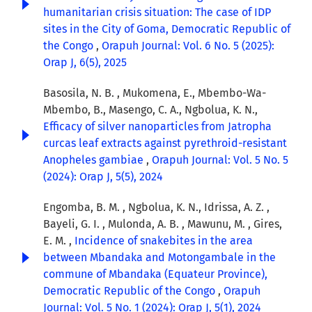
humanitarian crisis situation: The case of IDP
sites in the City of Goma, Democratic Republic of
the Congo
,
Orapuh Journal: Vol. 6 No. 5 (2025):
Orap J, 6(5), 2025
Basosila, N. B. , Mukomena, E., Mbembo-Wa-
Mbembo, B., Masengo, C. A., Ngbolua, K. N.,
Efficacy of silver nanoparticles from Jatropha
curcas leaf extracts against pyrethroid-resistant
Anopheles gambiae
,
Orapuh Journal: Vol. 5 No. 5
(2024): Orap J, 5(5), 2024
Engomba, B. M. , Ngbolua, K. N., Idrissa, A. Z. ,
Bayeli, G. I. , Mulonda, A. B. , Mawunu, M. , Gires,
E. M. ,
Incidence of snakebites in the area
between Mbandaka and Motongambale in the
commune of Mbandaka (Equateur Province),
Democratic Republic of the Congo
,
Orapuh
Journal: Vol. 5 No. 1 (2024): Orap J, 5(1), 2024