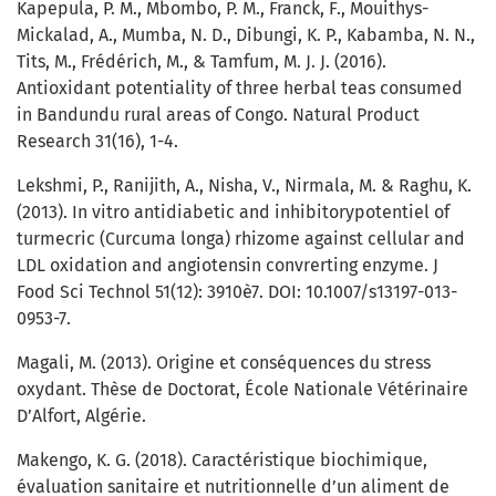
Kapepula, P. M., Mbombo, P. M., Franck, F., Mouithys-
Mickalad, A., Mumba, N. D., Dibungi, K. P., Kabamba, N. N.,
Tits, M., Frédérich, M., & Tamfum, M. J. J. (2016).
Antioxidant potentiality of three herbal teas consumed
in Bandundu rural areas of Congo. Natural Product
Research 31(16), 1-4.
Lekshmi, P., Ranijith, A., Nisha, V., Nirmala, M. & Raghu, K.
(2013). In vitro antidiabetic and inhibitorypotentiel of
turmecric (Curcuma longa) rhizome against cellular and
LDL oxidation and angiotensin convrerting enzyme. J
Food Sci Technol 51(12): 3910è7. DOI: 10.1007/s13197-013-
0953-7.
Magali, M. (2013). Origine et conséquences du stress
oxydant. Thèse de Doctorat, École Nationale Vétérinaire
D’Alfort, Algérie.
Makengo, K. G. (2018). Caractéristique biochimique,
évaluation sanitaire et nutritionnelle d’un aliment de